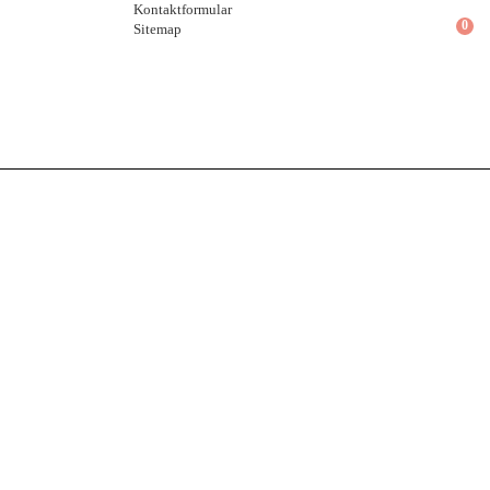
Kontaktformular
0
Sitemap
Galerien
Kunstfest 2016: Dorothee Kuhbandner, Malerei
Kunstfest 2016: Dorothee Kuhbandner, Malerei
Kunstfest 2016: Konzert und Finissage